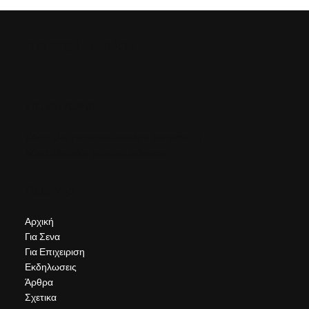
8 Χαρακτηριστικά των Αποτελεσματικών
Ηγετών
PETROS
PHILIPPOU
Επικοινωνία
Κάντε κλικ για να μου στείλετε ένα email
ή
Κάντε κλικ εδώ για να με καλέσετε
Πλοήγηση
Αρχική
Για Σενα
Για Επιχειριση
Εκδηλωσεις
Άρθρα
Σχετικα