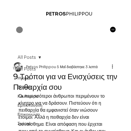
PETROS
PHILIPPOU
All Posts
Petros Philippou
5 Μαΐ
διαβάστηκε 3 λεπτά
All Posts
9 Τρόποι για να Ενισχύσεις την
Ηγεσία
Πειθαρχία σου
Σκοπός
Οι περισσότεροι άνθρωποι περιμένουν το 
Κουλτούρα
κίνητρο για να δράσουν. Πιστεύουν ότι η 
Εμπιστοσύνη
πειθαρχία θα εμφανιστεί όταν νιώσουν 
Επικοινωνία
έτοιμοι. Αλλά η πειθαρχία δεν είναι 
Σχέσεις
συναίσθημα. Είναι απόφαση που έρχεται 