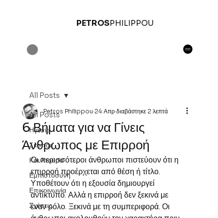
PETROS
PHILIPPOU
All Posts
Petros Philippou
24 Απρ
διαβάστηκε 2 λεπτά
All Posts
6 Βήματα για να Γίνεις
Ηγεσία
Άνθρωπος με Επιρροή
Σκοπός
Οι περισσότεροι άνθρωποι πιστεύουν ότι η 
Κουλτούρα
επιρροή προέρχεται από θέση ή τίτλο. 
Εμπιστοσύνη
Υποθέτουν ότι η εξουσία δημιουργεί 
Επικοινωνία
αντίκτυπο. Αλλά η επιρροή δεν ξεκινά με 
Σχέσεις
έναν ρόλο. Ξεκινά με τη συμπεριφορά. Οι 