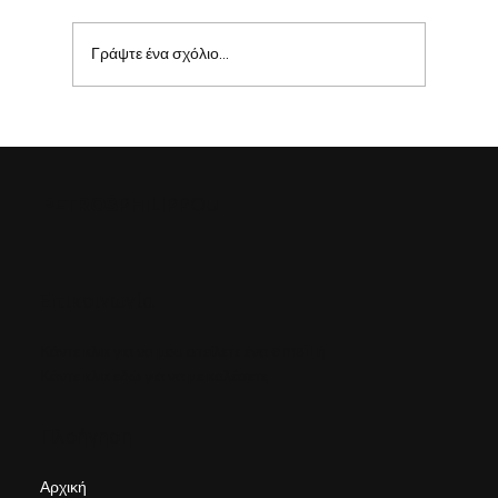
Γράψτε ένα σχόλιο...
9 Τρόποι για να Ενισχύσεις την Πειθαρχία
σου
PETROS
PHILIPPOU
Επικοινωνία
Κάντε κλικ για να μου στείλετε ένα email
ή
Κάντε κλικ εδώ για να με καλέσετε
Πλοήγηση
Αρχική