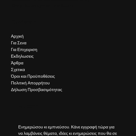
Κάντε κλικ εδώ για να με καλέσετε
Πλοήγηση
Αρχική
Για Σενα
Για Επιχειριση
Εκδηλωσεις
Άρθρα
Σχετικα
Όροι και Προϋποθέσεις
Πολιτική Απορρήτου
Δήλωση Προσβασιμότητας
Εγγραφή
Ενημερώσου κι εμπνεύσου. Κάνε εγγραφή τώρα για 
να λαμβάνεις θέματα, ιδέες κι ενημερώσεις που θα σε 