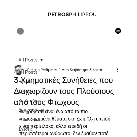
PETROS
PHILIPPOU
All Posts
Petros Philippou
1 Απρ
διαβάστηκε 3 λεπτά
All Posts
3 Χρηματικές Συνήθειες που
Ηγεσία
Διαχωρίζουν τους Πλούσιους
Σκοπός
από τους Φτωχούς
Κουλτούρα
Εμπιστοσύνη
Τα χρήματα είναι ένα από τα πιο 
παρεξηγημένα θέματα στη ζωή. Όχι επειδή 
Επικοινωνία
είναι περίπλοκα, αλλά επειδή οι 
Σχέσεις
περισσότεροι άνθρωποι δεν έμαθαν ποτέ 