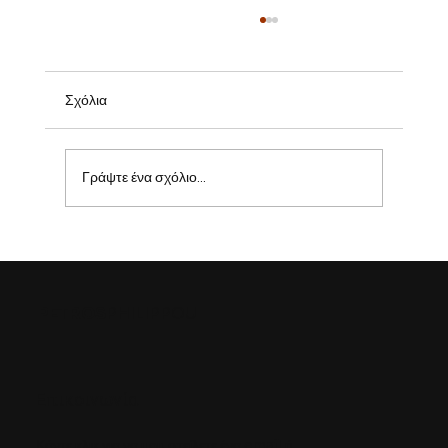
Σχόλια
Γράψτε ένα σχόλιο...
9 Τρόποι για να Ενισχύσεις την Πειθαρχία
σου
PETROS
PHILIPPOU
Επικοινωνία
Κάντε κλικ για να μου στείλετε ένα email
ή